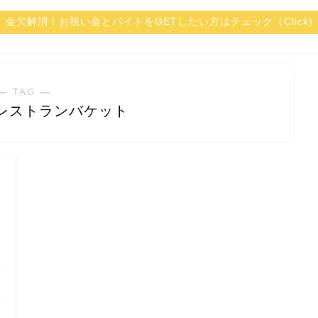
金欠解消！お祝い金とバイトをGETしたい方はチェック（Click)
― TAG ―
レストランバケット