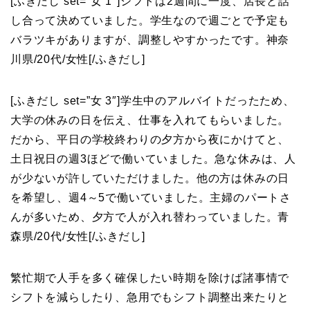
[ふきだし set=”女 1″]
シフトは2週間に一度、店長と話
し合って決めていました。学生なので週ごとで予定も
バラツキがありますが、調整しやすかったです。
神奈
川県
/
20代
/
女性
[/ふきだし]
[ふきだし set=”女 3″]
学生中のアルバイトだったため、
大学の休みの日を伝え、仕事を入れてもらいました。
だから、平日の学校終わりの夕方から夜にかけてと、
土日祝日の週3ほどで働いていました。急な休みは、人
が少ないが許していただけました。他の方は休みの日
を希望し、週4～5で働いていました。主婦のパートさ
んが多いため、夕方で人が入れ替わっていました。
青
森県
/
20代
/
女性
[/ふきだし]
繁忙期で人手を多く確保したい時期を除けば諸事情で
シフトを減らしたり、急用でもシフト調整出来たりと