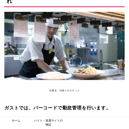
れ
出典元：日経クロステック
ガストでは、バーコードで勤怠管理を行います。
ホーム
バイト・派遣サイトの
名札の裏のバーコードをスキャンすると出退勤をする
検証