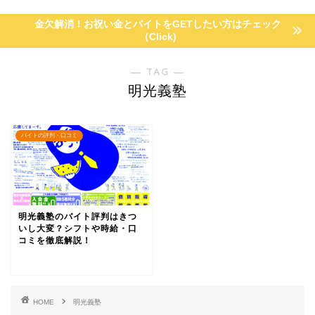
金欠解消！お祝い金とバイトをGETしたい方はチェック
（Click)
― TAG ―
明光義塾
バイトの評判・口コミ
明光義塾のバイト評判はきつ
いし大変？シフトや時給・口
コミを徹底解説！
HOME
明光義塾