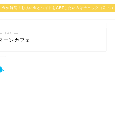
金欠解消！お祝い金とバイトをGETしたい方はチェック（Click)
― TAG ―
スーンカフェ