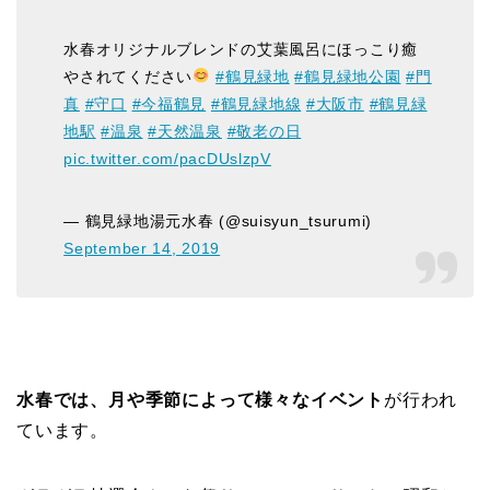
水春オリジナルブレンドの艾葉風呂にほっこり癒
やされてください
#鶴見緑地
#鶴見緑地公園
#門
真
#守口
#今福鶴見
#鶴見緑地線
#大阪市
#鶴見緑
地駅
#温泉
#天然温泉
#敬老の日
pic.twitter.com/pacDUslzpV
— 鶴見緑地湯元水春 (@suisyun_tsurumi)
September 14, 2019
水春では、月や季節によって様々なイベント
が行われ
ています。