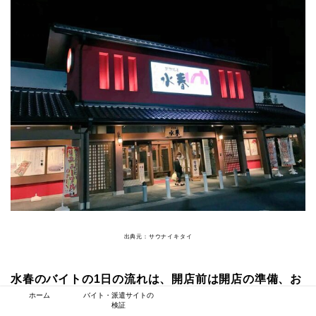
出典元：サウナイキタイ
水春のバイトの1日の流れは、開店前は開店の準備、お
ホーム
バイト・派遣サイトの
客様が来られたら随時対応をして、閉店後は清掃や締
検証